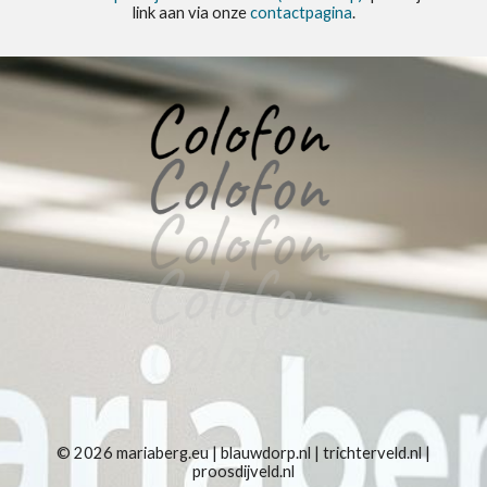
link aan via onze
contactpagina
.
© 2026
mariaberg.eu
|
blauwdorp.nl
|
trichterveld.nl
|
proosdijveld.nl