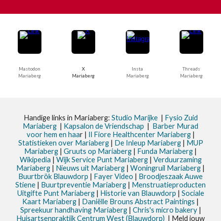
Mastodon
X
Insta
Threads
Mariaberg
Mariaberg
Mariaberg
Mariaberg
Handige links in Mariaberg:
Studio Marijke
|
Fysio Zuid
Mariaberg
|
Kapsalon de Vriendschap
|
Barber Murad
voor hem en haa
r |
Il Fiore Healthcenter Mariaberg
|
Statistieken
over Mariaberg
|
De Inleup
Mariaberg
|
MUP
Mariaberg
|
Gruuts op Mariaberg
|
Funda Mariaberg
|
Wikipedia
|
Wijk Service Punt
Mariaberg
|
Verduurzaming
Mariaberg
|
Nieuws uit
Mariaberg
|
Woningruil Mariaberg
|
Buurtbrök Blauwdorp
|
Fayer Video
|
Broodjeszaak Auwe
Stiene
|
Buurtpreventie Mariaberg
|
Menstruatieproducten
Uitgifte Punt Mariaberg
|
Historie van Blauwdorp
|
Sociale
Kaart Mariaberg
|
Daniëlle Brouns Abstract Paintings
|
Spreekuur handhaving Mariaberg
|
Chris's micro bakery
|
Huisartsenpraktijk Centrum West (Blauwdorp)
| Meld jouw