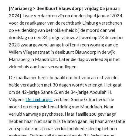
[Mariaberg > deelbuurt Blauwdorp | vrijdag 05 januari
2024]
Twee verdachten zijn op donderdag 4 januari 2024
voor de raadkamer van de rechtbank Limburg verschenen
op verdenking van betrokkenheid bij de moord dan wel
doodslag op een 34-jarige vrouw. Zij werd op 23 december
2023 zwaargewond aangetroffen in een woning aan de
Willem Vliegenstraat in deelbuurt Blauwdorp in de wijk
Mariaberg in Maastricht. Later die dag overleed zij in het
ziekenhuis aan haar verwondingen.
De raadkamer heeft bepaald dat het voorarrest van de
beide verdachten met 30 dagen wordt verlengd. Het gaat
om de 42-jarige Sanne G. en de 34-jarige Abdullah H.
Volgens
De Limburger
verbleef Sanne G. kort voor de
moord op een gesloten afdeling van Mondriaan. Naar
verluid vanwege psychoses. Haar familie zou gevraagd
hebben haar niet naar huis te laten gaan. Bij haar arrestatie
zou sprake zou zij naar verluid bebloede kleding hebben
gedragen. Ook zou zij de moord op de 34-jarige vrouw