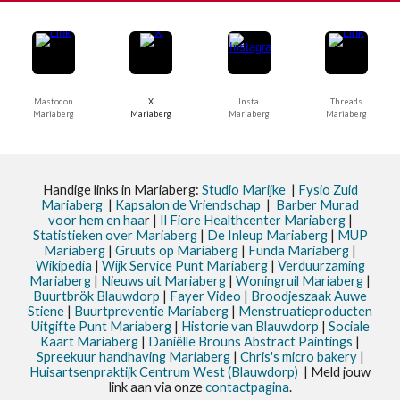
Mastodon
X
Insta
Threads
Mariaberg
Mariaberg
Mariaberg
Mariaberg
Handige links in Mariaberg:
Studio Marijke
|
Fysio Zuid
Mariaberg
|
Kapsalon de Vriendschap
|
Barber Murad
voor hem en haa
r |
Il Fiore Healthcenter Mariaberg
|
Statistieken
over Mariaberg
|
De Inleup
Mariaberg
|
MUP
Mariaberg
|
Gruuts op Mariaberg
|
Funda Mariaberg
|
Wikipedia
|
Wijk Service Punt
Mariaberg
|
Verduurzaming
Mariaberg
|
Nieuws uit
Mariaberg
|
Woningruil Mariaberg
|
Buurtbrök Blauwdorp
|
Fayer Video
|
Broodjeszaak Auwe
Stiene
|
Buurtpreventie Mariaberg
|
Menstruatieproducten
Uitgifte Punt Mariaberg
|
Historie van Blauwdorp
|
Sociale
Kaart Mariaberg
|
Daniëlle Brouns Abstract Paintings
|
Spreekuur handhaving Mariaberg
|
Chris's micro bakery
|
Huisartsenpraktijk Centrum West (Blauwdorp)
| Meld jouw
link aan via onze
contactpagina
.