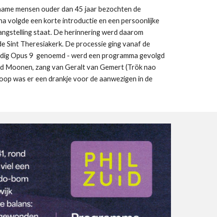
name mensen ouder dan 45 jaar bezochten de
a volgde een korte introductie en een persoonlijke
langstelling staat. De herinnering werd daarom
e Sint Theresiakerk. De processie ging vanaf de
woordig Opus 9 genoemd - werd een programma gevolgd
ard Moonen, zang van Geralt van Gemert (Trök nao
loop was er een drankje voor de aanwezigen in de