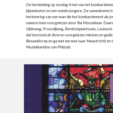
De herdenking op zondag 4 mei van het bombardemen
bijeenkomst en een enkele jongere. De samenkomst be
herinnering van een man die het bombardement als jong
namens hem voorgelezen door Ria Mosselman. Daarna v
Gildeweg, Proosdijweg, Bentinckplantsoen, Louisest
dat bestond uit diverse voorgelezen teksten en gedi
Blouwdörrep en ga met me mee naar Maastricht) en tot
Muziekkantine van Philzuid.