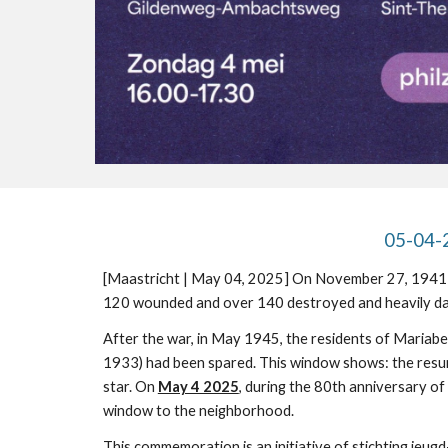
05-04-2
[Maastricht | May 04, 2025] On November 27, 1941 in
120 wounded and over 140 destroyed and heavily da
After the war, in May 1945, the residents of Mariabe
1933) had been spared. This window shows: the resurre
star. On
May 4 2025
, during the 80th anniversary o
window to the neighborhood.
This commemoration is an initiative of stichting jeu