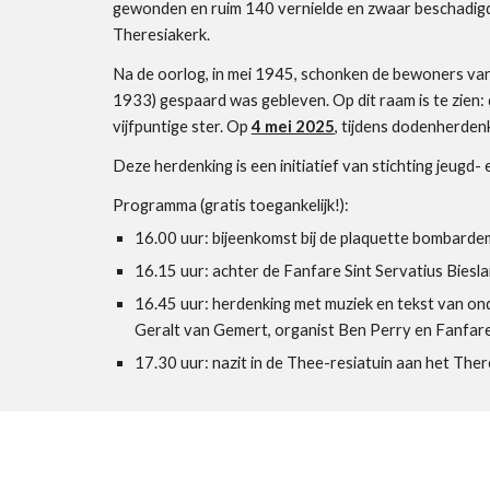
gewonden en ruim 140 vernielde en zwaar beschadigd
Theresiakerk.
Na de oorlog, in mei 1945, schonken de bewoners van
1933) gespaard was gebleven. Op dit raam is te zien: 
vijfpuntige ster. Op
4 mei 2025
, tijdens dodenherdenk
Deze herdenking is een initiatief van stichting jeugd
Programma (gratis toegankelijk!):
16.00 uur: bijeenkomst bij de plaquette bombarde
16.15 uur: achter de Fanfare Sint Servatius Biesl
16.45 uur: herdenking met muziek en tekst van o
Geralt van Gemert, organist Ben Perry en Fanfare 
17.30 uur: nazit in de Thee-resiatuin aan het There