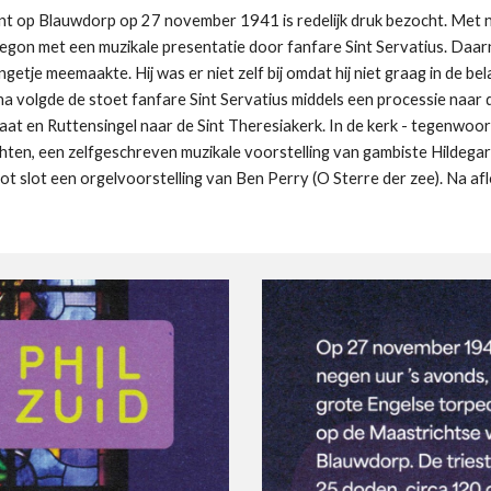
t op Blauwdorp op 27 november 1941 is redelijk druk bezocht. Met 
gon met een muzikale presentatie door fanfare Sint Servatius. Daarn
etje meemaakte. Hij was er niet zelf bij omdat hij niet graag in de be
olgde de stoet fanfare Sint Servatius middels een processie naar d
raat en Ruttensingel naar de Sint Theresiakerk. In de kerk - tegen
chten, een zelfgeschreven muzikale voorstelling van gambiste Hildeg
 slot een orgelvoorstelling van Ben Perry (O Sterre der zee). Na af