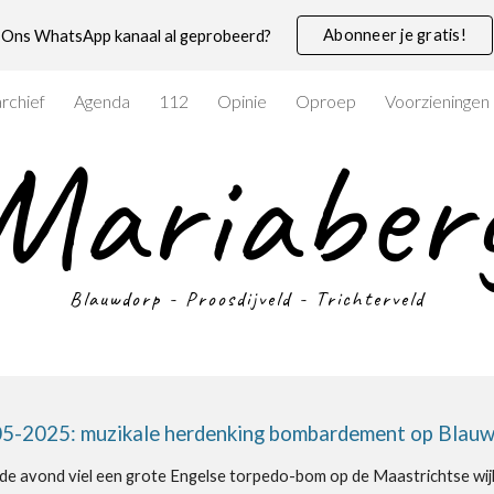
Abonneer je gratis!
Ons WhatsApp kanaal al geprobeerd?
ip to main content
Skip to navigat
rchief
Agenda
112
Opinie
Oproep
Voorzieningen
Mariaber
Blauwdorp - Proosdijveld - Trichterveld
5-2025: muzikale herdenking bombardement op Blau
e avond viel een grote Engelse torpedo-bom op de Maastrichtse wij