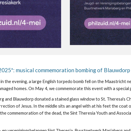
025*: musical commemoration bombing of Blauwdorp 
 the evening, a large English torpedo bomb fell on the Maastricht 
maged homes. On May 4, we commemorate this event with a special p
rg and Blauwdorp donated a stained glass window to St. Theresa's Chu
ction of Jesus. In the middle sits an angel with at his feet the coat
f the commemoration of the dead, the Sint Theresia Youth and Associa
gd- en verenigingsbelangen Sint Theresia, Buurtnetwerk Mariaberg and 