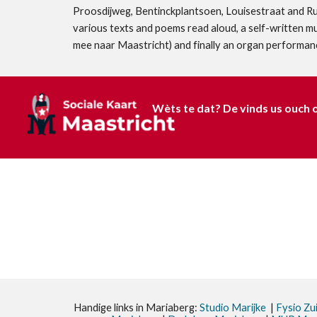
Proosdijweg, Bentinckplantsoen, Louisestraat and Rut
various texts and poems read aloud, a self-written
mee naar Maastricht) and finally an organ performance
Wèts te dat? De vinds us ouch o
Handige links in Mariaberg:
Studio Marijke
|
Fysio Zu