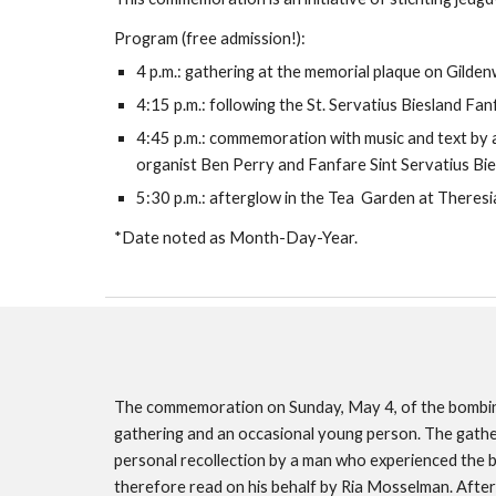
Program (free admission!):
4 p.m.: gathering at the memorial plaque on Gild
4:15 p.m.: following the St. Servatius Biesland Fa
4:45 p.m.: commemoration with music and text by
organist Ben Perry and Fanfare Sint Servatius Bi
5:30 p.m.: afterglow in the Tea Garden at Theresia
*Date noted as Month-Day-Year.
The commemoration on Sunday, May 4, of the bombing 
gathering and an occasional young person. The gather
personal recollection by a man who experienced the b
therefore read on his behalf by Ria Mosselman. After