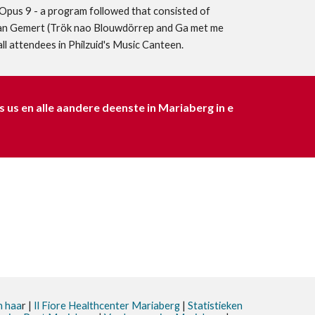
 Opus 9 - a program followed that consisted of
 van Gemert (Trök nao Blouwdörrep and Ga met me
ll attendees in Philzuid's Music Canteen.
 us en alle aandere deenste in Mariaberg in e
n haa
r |
Il Fiore Healthcenter Mariaberg
|
Statistieken