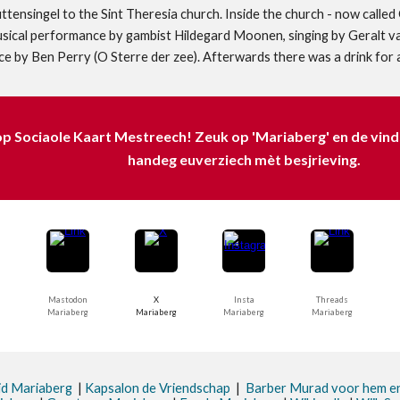
tensingel to the Sint Theresia church. Inside the church - now called
 musical performance by gambist Hildegard Moonen, singing by Geralt
 by Ben Perry (O Sterre der zee). Afterwards there was a drink for a
p Sociaole Kaart Mestreech! Zeuk op 'Mariaberg' en de vinds
handeg euverziech mèt besjrieving.
Mastodon
X
Insta
Threads
Mariaberg
Mariaberg
Mariaberg
Mariaberg
id Mariaberg
|
Kapsalon de Vriendschap
|
Barber Murad voor hem e