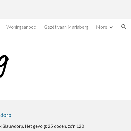
ion
Woningaanbod
Gezèt vaan Mariaberg
More
g
wdorp
k Blauwdorp. Het gevolg: 25 doden, zo'n 120