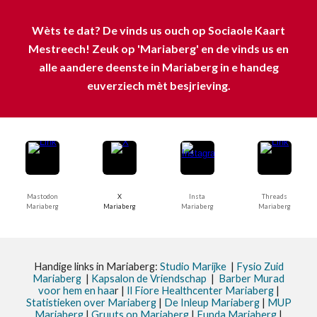
Wèts te dat? De vinds us ouch op Sociaole Kaart
Mestreech! Zeuk op 'Mariaberg' en de vinds us en
alle aandere deenste in Mariaberg in e handeg
euverziech mèt besjrieving.
Mastodon
X
Insta
Threads
Mariaberg
Mariaberg
Mariaberg
Mariaberg
Handige links in Mariaberg:
Studio Marijke
|
Fysio Zuid
Mariaberg
|
Kapsalon de Vriendschap
|
Barber Murad
voor hem en haa
r |
Il Fiore Healthcenter Mariaberg
|
Statistieken
over Mariaberg
|
De Inleup
Mariaberg
|
MUP
Mariaberg
|
Gruuts op Mariaberg
|
Funda Mariaberg
|