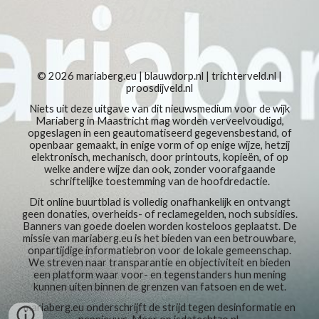
© 2026
mariaberg.eu
|
blauwdorp.nl
|
trichterveld.nl
|
proosdijveld.nl
Niets uit deze uitgave van dit nieuwsmedium voor de wijk
Mariaberg in Maastricht mag worden verveelvoudigd,
opgeslagen in een geautomatiseerd gegevensbestand, of
openbaar gemaakt, in enige vorm of op enige wijze, hetzij
elektronisch, mechanisch, door printouts, kopieën, of op
welke andere wijze dan ook, zonder voorafgaande
schriftelijke toestemming van de hoofdredactie.
Dit online buurtblad is volledig onafhankelijk en ontvangt
geen donaties, overheids- of reclamegelden, noch subsidies.
Banners van goede doelen worden kosteloos geplaatst. De
missie van mariaberg.eu is het bieden van een betrouwbare,
onpartijdige informatiebron voor de lokale gemeenschap.
We streven naar transparantie en objectiviteit en bieden
een platform waar voor- en tegenstanders hun mening
kunnen uiten binnen de grenzen van fatsoen en de wet.
mariaberg.eu
onderschrijft de strijd tegen
desinformatie en